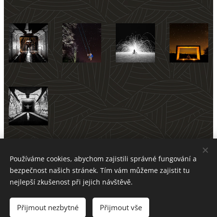
Používáme cookies, abychom zajistili správné fungování a
bezpečnost našich stránek. Tím vám můžeme zajistit tu
nejlepší zkušenost při jejich návštěvě.
© 2025 Vytvořila Lucie Šimková
Vytvořeno službou
Webnode
Cookies
Přijmout nezbytné
Přijmout vše